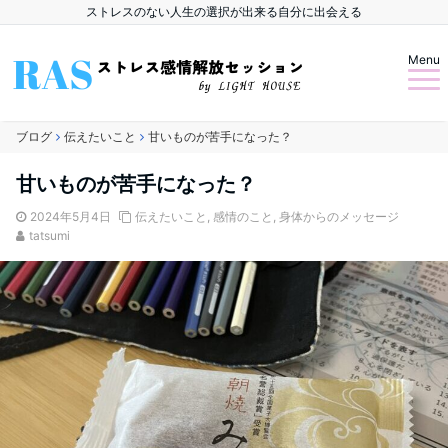
ストレスのない人生の選択が出来る自分に出会える
Menu
ブログ
伝えたいこと
甘いものが苦手になった？
甘いものが苦手になった？
2024年5月4日
伝えたいこと
,
感情のこと
,
身体からのメッセージ
tatsumi