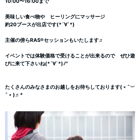
10:00〜16:00まで
美味しい食べ物や ヒーリングにマッサージ
約20ブースが出店です(*´∀︎`*)
主催の傍らRAS®︎セッションもいたします♬
イベントでは体験価格で受けることが出来るので ぜひ遊
びに来て下さいね(*´∀︎`*)ﾉ″
たくさんのみなさまのお越しをお待ちしております(﹡ˆ︶
ˆ﹡)♬︎*