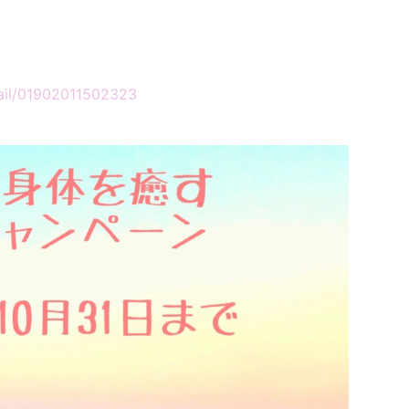
etail/01902011502323