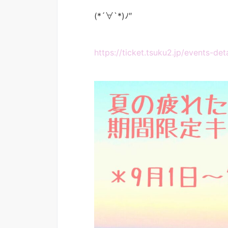
(*´∀︎`*)ﾉ″
https://ticket.tsuku2.jp/events-d